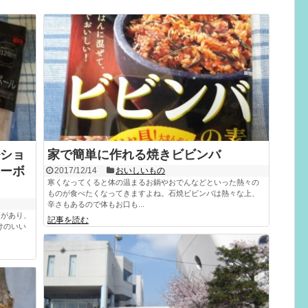
ショ
家で簡単に作れる焼きビビンバ
ーボ
2017/12/14
おいしいもの
寒くなってくると体の温まるお鍋やおでんなどといった熱々の
ものが食べたくなってきますよね。石焼ビビンバは熱々な上、
辛さもあるので体もお口も...
店があり、
記事を読む
けのいい