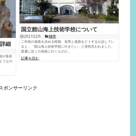
国立館山海上技術学校について
2017/12/5
雑学
二年前の進路を決める時期、長男と進路をどうするか話してい
詳細
ると、「館山海上技術学校に行きたい」と突然言われました。
普通に近くの高校に行くものだ...
細が発表
記事を読む
ようなの
スポンサーリンク