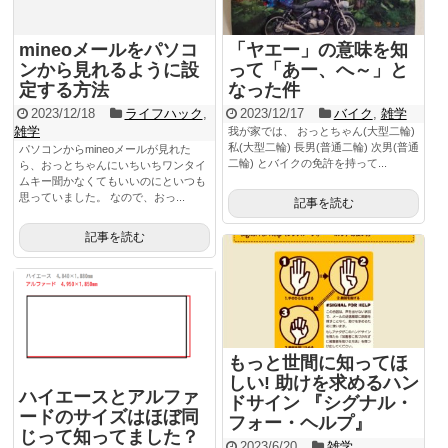
mineoメールをパソコ
「ヤエー」の意味を知
ンから見れるように設
って「あー、へ～」と
定する方法
なった件
2023/12/18
ライフハック
,
2023/12/17
バイク
,
雑学
雑学
我が家では、 おっとちゃん(大型二輪)
私(大型二輪) 長男(普通二輪) 次男(普通
パソコンからmineoメールが見れた
二輪) とバイクの免許を持って...
ら、おっとちゃんにいちいちワンタイ
ムキー聞かなくてもいいのにといつも
思っていました。 なので、おっ...
記事を読む
記事を読む
もっと世間に知ってほ
しい! 助けを求めるハン
ハイエースとアルファ
ドサイン 『シグナル・
ードのサイズはほぼ同
フォー・ヘルプ』
じって知ってました？
2023/6/20
雑学