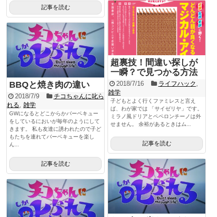
記事を読む
超裏技！間違い探しが
一瞬？で見つかる方法
2018/7/16
ライフハック
,
BBQと焼き肉の違い
雑学
2018/7/9
チコちゃんに叱ら
子どもとよく行くファミレスと言え
れる
,
雑学
ば、わが家では 「サイゼリヤ」です。
GWになるとどこからかバーベキュー
ミラノ風ドリアとペペロンチーノは外
をしているにおいが毎年のようにして
せません。 余裕があるときはム...
きます。 私も友達に誘われたので子ど
もたちを連れてバーベキューを楽し
記事を読む
ん...
記事を読む