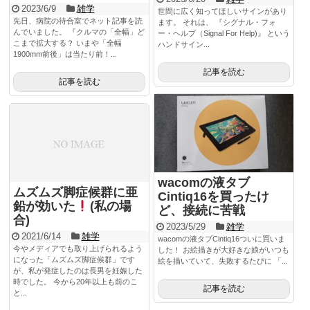
2023/6/9
雑学
世間に広く知ってほしいサインがあり
先日、病院の待合室でネット記事を読
ます。 それは、 『シグナル・フォ
んでいました。 『クルマの「全幅」ど
ー・ヘルプ（Signal For Help)』 という
こまで拡大する？ いまや「全幅
ハンドサイン...
1900mm前後」は当たり前！...
記事を読む
記事を読む
wacomの液タブ
ムズムズ脚症候群に亜
Cintiq16を買ったけ
鉛が効いた
(私の場
ど、接続に苦戦
合)
2023/5/29
雑学
2021/6/14
雑学
wacomの液タブCintiq16ついに買いま
今やメディアでも取り上げられるよう
した！ お絵描きが大好きな娘がいつも
になった「ムズムズ脚症候群」です
絵を描いていて、失敗するたびに 「...
が、私が発症したのは長男を妊娠した
時でした。 今から20年以上も前のこ
記事を読む
と...