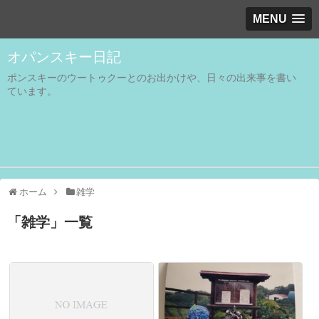
MENU
オパンスキー日記
ポンスキーのウートゥクーとのお出かけや、日々の出来事を書い
ています。
ホーム
雑学
「
雑学
」
一覧