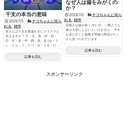
なぜ人は歯をみがくの
か？
干支の本当の意味
2018/7/6
チコちゃんに叱ら
れる
,
雑学
2018/7/5
チコちゃんに叱ら
芸能人は歯が命 いやいや、一般人でも
れる
,
雑学
歯は大切にしないといけません。 今や
皆さんは干支を間違わずにスラスラと
お店に行くと歯磨き関連の商品がたく
言えますか？ 子・丑・寅・卯・辰・
さん並べられています。 ...
巳・午・未・申・酉・戌・亥 (ね・う
し・とら・う・たつ・み・うま・ひ...
記事を読む
記事を読む
スポンサーリンク