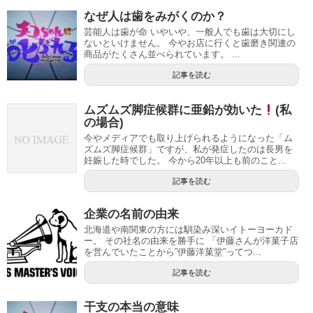
なぜ人は歯をみがくのか？
芸能人は歯が命 いやいや、一般人でも歯は大切にし
ないといけません。 今やお店に行くと歯磨き関連の
商品がたくさん並べられています。 ...
記事を読む
ムズムズ脚症候群に亜鉛が効いた
(私
の場合)
今やメディアでも取り上げられるようになった「ム
ズムズ脚症候群」ですが、私が発症したのは長男を
妊娠した時でした。 今から20年以上も前のこと...
記事を読む
企業の名前の由来
北海道や南関東の方には馴染み深いイトーヨーカド
ー。 その社名の由来を勝手に 「伊藤さんが洋菓子店
を営んでいたことから”伊藤洋菓堂”ってつ...
記事を読む
干支の本当の意味