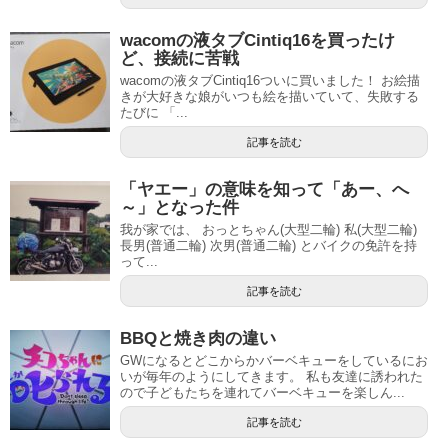
wacomの液タブCintiq16を買ったけ
ど、接続に苦戦
wacomの液タブCintiq16ついに買いました！ お絵描
きが大好きな娘がいつも絵を描いていて、失敗する
たびに 「...
記事を読む
「ヤエー」の意味を知って「あー、へ
～」となった件
我が家では、 おっとちゃん(大型二輪) 私(大型二輪)
長男(普通二輪) 次男(普通二輪) とバイクの免許を持
って...
記事を読む
BBQと焼き肉の違い
GWになるとどこからかバーベキューをしているにお
いが毎年のようにしてきます。 私も友達に誘われた
ので子どもたちを連れてバーベキューを楽しん...
記事を読む