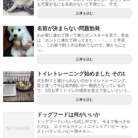
も可愛がるにも名前がないと不便だし、子犬...
記事を読む
名前が決まらない問題勃発
わが家に連れて帰って来たポンスキーを見て、長女
は「ホントに連れて帰ってきた・・・。」と半笑
い。 この家で飼う犬は初めてなので、娘たちにと
っ...
記事を読む
トイレトレーニング始めました その1
犬を飼うと避けられないのがトイレトレーニング。
昔と違って今は室内飼いが一般的となっているの
で、1日も早くトイレの場所を覚えて欲しいという...
記事を読む
ドッグフードは何がいいか
ドッグフードいろいろ試し中です。 今まで食べさせ
たのは、 ロイヤルカナン ミニインドアパピー セレ
クトバランス パピー用チキン...