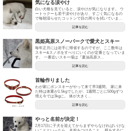
気になる涙やけ
白い犬種を見ていると、涙やけが気になります。 ウ
ートゥクーも若干涙やけがあり、すごく気になるの
で毎朝湿らせたコットンで目の周りを拭いていま...
記事を読む
黒姫高原スノーパークで愛犬とスキー
毎年正月には岩手に帰省するのですが、ここ数年は
スキー&スノボをすべりにいくのが定番となっていま
す。 一番近いスキー場は『夏油高原ス...
記事を読む
首輪作りました
わが家にポンスキーがやって来て早3週間。 家に来
た時は体重が1.5kgでしたが、1週間ごとに500gずつ
増え今では3kgに。 体が大きく...
記事を読む
やっと名前が決定！
2月17日に子犬を迎えてからまずやらなければいけな
いことといったら、名前をつけること。 躾をするに