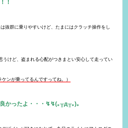
！！
ては抜群に乗りやすいけど、たまにはクラッチ操作をし
と思うけど、盗まれる心配がつきまとい安心して走ってい
ラケンが乗ってるんですってね。）
良かったよ・・・
↯↯(｡╥д╥｡)。