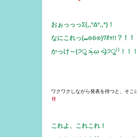
おぉっっっΣ(,,ºΔº,,*)！
なにこれっ(⑉⊙ȏ⊙)ﾜｵｯ!!？！！
かっけ～(੭ु ˃̶͈̀ ω ˂̶͈́)੭ु⁾⁾！！
ワクワクしながら発表を待つと、そこ
これよ、これこれ！