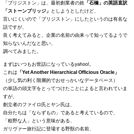
「ブリジストン」は、最初創業者の姓
「石橋」の英語直訳
「ストーンブリッジ」
としようとしたけど、
言いにくいので「ブリジストン」にしたというのは有名な
話ですが、
良く考えてみると、企業の名前の由来って知ってるようで
知らないんだなと思い、
調べてみました。
まずはいつもお世話になっているyahoo!。
これは
「Yet Another Hierarchical Officious Oracle」
（少し気の利く階層的でおせっかいなデータベース）
の単語の頭文字をとってつけたことによると言われていま
すが、
創立者のファイロ氏とヤン氏は、
自分たちは「ならずもの」であると考えているので、
「粗野な人」という意味がある、
ガリヴァー旅行記に登場する野獣の名前、