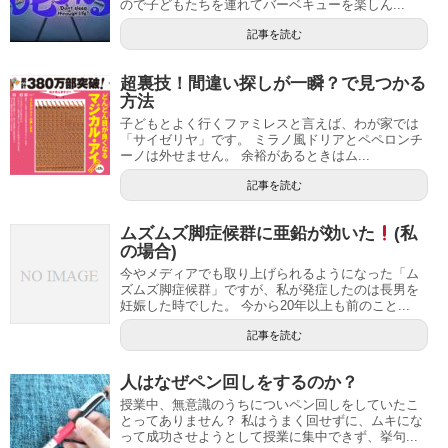
ので子どもたちを連れてバーベキューを楽しん...
記事を読む
超裏技！間違い探しが一瞬？で見つかる
方法
子どもとよく行くファミレスと言えば、わが家では
「サイゼリヤ」です。 ミラノ風ドリアとペペロンチ
ーノは外せません。 余裕があるときはム...
記事を読む
ムズムズ脚症候群に亜鉛が効いた
(私
の場合)
今やメディアでも取り上げられるようになった「ム
ズムズ脚症候群」ですが、私が発症したのは長男を
妊娠した時でした。 今から20年以上も前のこと...
記事を読む
人はなぜペン回しをするのか？
授業中、無意識のうちについペン回しをしていたこ
とってありません？ 私はうまく回せずに、ムキにな
って成功させようとして授業に集中できず、挙句...