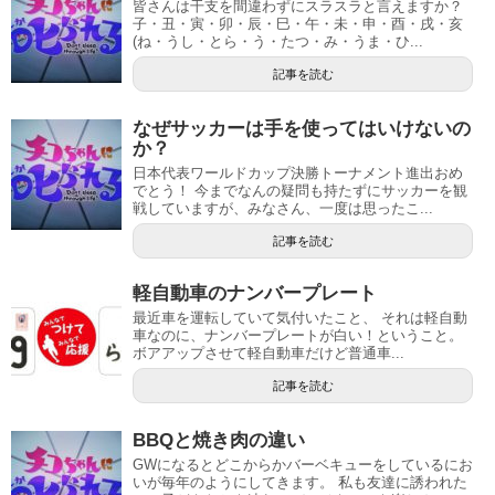
皆さんは干支を間違わずにスラスラと言えますか？
子・丑・寅・卯・辰・巳・午・未・申・酉・戌・亥
(ね・うし・とら・う・たつ・み・うま・ひ...
記事を読む
なぜサッカーは手を使ってはいけないの
か？
日本代表ワールドカップ決勝トーナメント進出おめ
でとう！ 今までなんの疑問も持たずにサッカーを観
戦していますが、みなさん、一度は思ったこ...
記事を読む
軽自動車のナンバープレート
最近車を運転していて気付いたこと、 それは軽自動
車なのに、ナンバープレートが白い！ということ。
ボアアップさせて軽自動車だけど普通車...
記事を読む
BBQと焼き肉の違い
GWになるとどこからかバーベキューをしているにお
いが毎年のようにしてきます。 私も友達に誘われた