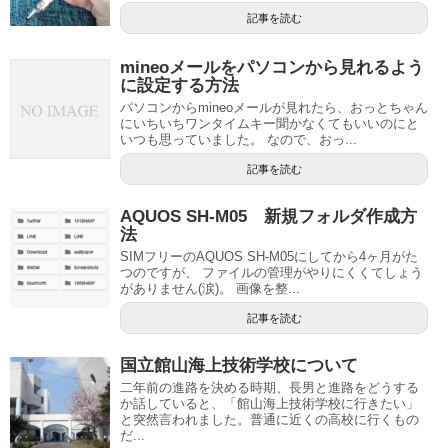
記事を読む
mineoメールをパソコンから見れるよう
に設定する方法
パソコンからmineoメールが見れたら、おっとちゃん
にいちいちワンタイムキー聞かなくてもいいのにと
いつも思っていました。 なので、おっ...
記事を読む
AQUOS SH-M05 新規フォルダ作成方
法
SIMフリーのAQUOS SH-M05にしてから4ヶ月がた
つのですが、 ファイルの管理がやりにくくてしょう
がありません(涙)。 画像を整...
記事を読む
国立館山海上技術学校について
二年前の進路を決める時期、長男と進路をどうする
か話していると、「館山海上技術学校に行きたい」
と突然言われました。普通に近くの高校に行くもの
だ...