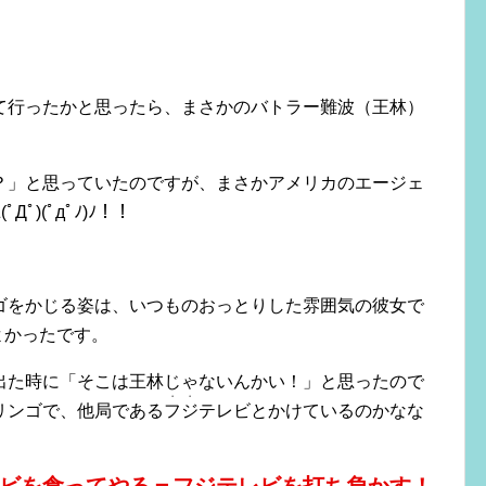
て行ったかと思ったら、まさかのバトラー難波（王林）
？」と思っていたのですが、まさかアメリカのエージェ
)(ﾟдﾟﾉ)ﾉ！！
ゴをかじる姿は、いつものおっとりした雰囲気の彼女で
よかったです。
出た時に「そこは王林じゃないんかい！」と思ったので
・・
リンゴで、他局である
フジ
テレビとかけているのかなな
ビを食ってやる＝フジテレビを打ち負かす！