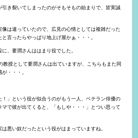
が引き裂いてしまったのがそもそもの始まりで、皆実誠
実像は違っていたので、広見の心情としては複雑だった
たと言ったらやっぱり地上げ屋かぁ・・・。
役に、要潤さんははまり役でした。
学の教授として要潤さんは出ていますが、こちらもまた同
感が・・・。
た！」という役が似合うのがもう一人、ベテラン俳優の
ラマで彼が出てくると、「もしや・・・」とつい思って
実は悪い奴だったという役がはまっていますね。